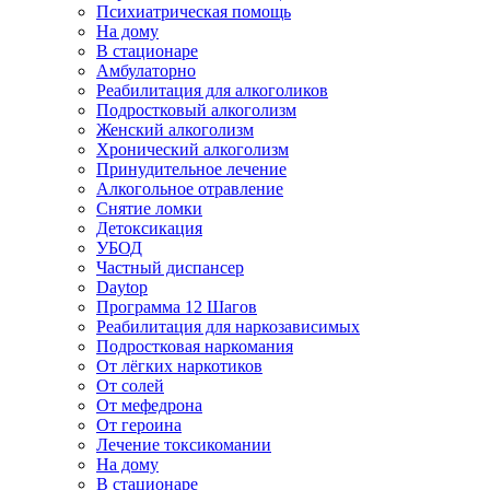
Психиатрическая помощь
На дому
В стационаре
Амбулаторно
Реабилитация для алкоголиков
Подростковый алкоголизм
Женский алкоголизм
Хронический алкоголизм
Принудительное лечение
Алкогольное отравление
Снятие ломки
Детоксикация
УБОД
Частный диспансер
Daytop
Программа 12 Шагов
Реабилитация для наркозависимых
Подростковая наркомания
От лёгких наркотиков
От солей
От мефедрона
От героина
Лечение токсикомании
На дому
В стационаре