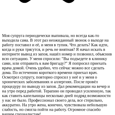
Моя супруга периодически выпивала, но всегда как-то
выходила сама. В этот раз неожиданный звонок о выходе на
работу поставил и её, и меня в тупик. Что делать? Как идти,
когда и руки трясутся, и речь не внятная? Я начал искать в
интернете вывод из запоя, нашёл номер и позвонил, объяснив
всю ситуацию. У меня спросили: "Вы подъедете в клинику
сами, или отправить к вам бригаду?" Я попросил приехать
врача домой. Очень удобно, что сейчас можно все сделать
дома. По истечению короткого времени приехал врач.
Осмотрел супругу, повторно спросил у неё и у меня о
хронических заболеваниях и аллергиях. После провёл
процедуру по выводу из запоя. Дал рекомендации на вечер и
на утро перед работой. Терапию он проводил усиленную, так
как ставить капельницы несколько дней подряд возможности
у нас не было. Профессионал своего дела, все стерильно,
аккуратно. На утро жена, конечно, чувствовала небольшую
слабость, но смогла пойти на работу. Огромное спасибо
вашим специалистам!