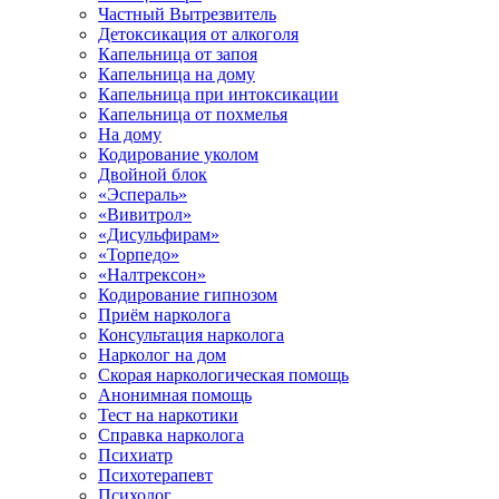
Частный Вытрезвитель
Детоксикация от алкоголя
Капельница от запоя
Капельница на дому
Капельница при интоксикации
Капельница от похмелья
На дому
Кодирование уколом
Двойной блок
«Эспераль»
«Вивитрол»
«Дисульфирам»
«Торпедо»
«Налтрексон»
Кодирование гипнозом
Приём нарколога
Консультация нарколога
Нарколог на дом
Скорая наркологическая помощь
Анонимная помощь
Тест на наркотики
Справка нарколога
Психиатр
Психотерапевт
Психолог