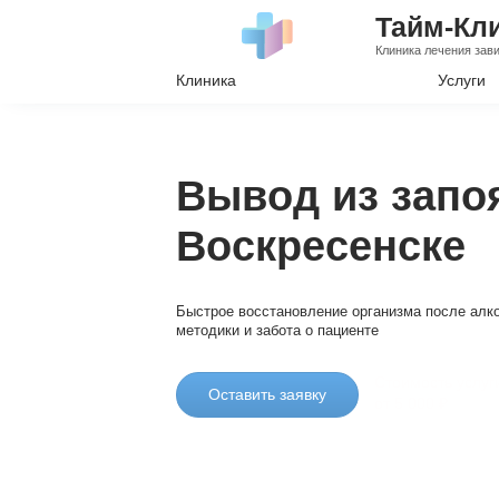
Тайм-Кл
Клиника лечения зав
Клиника
Услуги
Лечение А
Лечение Н
Вывод из запо
Вывод из з
Воскресенске
Кодировани
Наркологи
Быстрое восстановление организма после алко
Психиатри
методики и забота о пациенте
Стоимость услуг
Оставить заявку
от 5 000 ₽