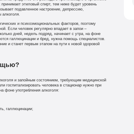
принимает этиловый спирт, тем ниже будет уровень
ызывает подавленное настроение, депрессию,
 алкоголя.
гических и психоэмоциональных факторов, поэтому
ой. Если человек регулярно впадает в запои –
олько дней, недель подряд, начинает с утра, на фоне
аются галлюцинации и бред, нужна помощь специалистов.
ние и станет первым этапом на пути к новой здоровой
мощью?
лкоголя и запойным состоянием, требующим медицинской
ли госпитализировать человека в стационар нужно при
на фоне употребления алкоголя:
ть, галлюцинации;