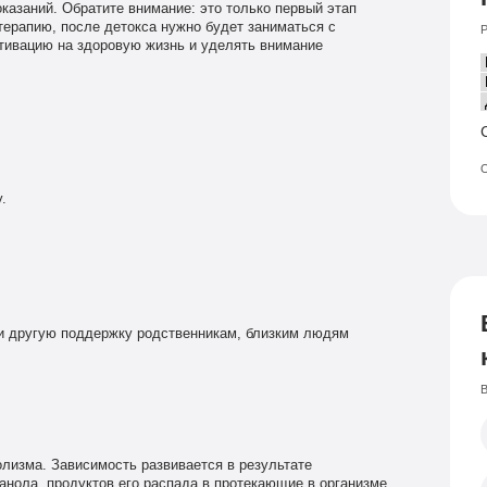
оказаний. Обратите внимание: это только первый этап
терапию, после детокса нужно будет заниматься с
Р
тивацию на здоровую жизнь и уделять внимание
О
.
.
и другую поддержку родственникам, близким людям
В
лизма. Зависимость развивается в результате
анола, продуктов его распада в протекающие в организме