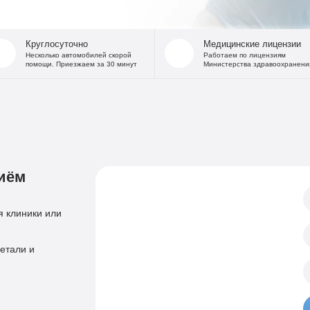
На дому
Капельница от
В стационаре
Капельница 
Круглосуточно
Медицинские лицензии
Частный Вытрезвитель
Капе
Несколько автомобилей скорой
Работаем по лицензиям
помощи. Приезжаем за 30 минут
Министерства здравоохранени
Детоксикация от алкоголя
Капельница
На дому
«Дисульфирам»
Кодирование уколом
«Торпедо»
Двойной блок
«Налтрексон»
«Эспераль»
Кодировани
«Вивитрол»
иём
Приём нарколога
Анонимная пом
Консультация нарколога
Тест на наркотики
 клиники или
Нарколог на дом
Справка нарколог
Скорая наркологическая помощь
етали и
Психиатр
Лечение психоза
Психотерапевт
Лечение панич
Психолог
Лечение игроман