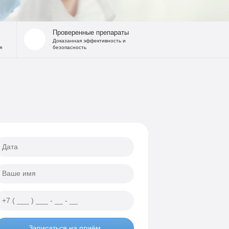
 запоя
на дому
Проверенные препараты
льница при интоксикации
Доказанная эффективность и
я
безопасность
 от похмелья
е гипнозом
ощь
а
еских атак
ии
Записаться на приём