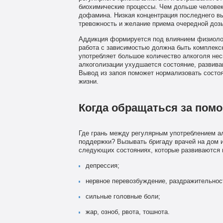
биохимические процессы. Чем дольше человек 
дофамина. Низкая концентрация последнего в
тревожность и желание приема очередной дозы
Аддикция формируется под влиянием физиоло
работа с зависимостью должна быть комплексн
употребляет большое количество алкоголя неск
алкоголизации ухудшается состояние, развив
Вывод из запоя поможет нормализовать состоя
жизни.
Когда обращаться за по
Где грань между регулярным употреблением а
поддержки? Вызывать бригаду врачей на дом и
следующих состояниях, которые развиваются 
депрессия;
нервное перевозбуждение, раздражительнос
сильные головные боли;
жар, озноб, рвота, тошнота.