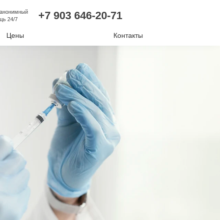
 анонимный
+7 903 646-20-71
щь 24/7
Цены
Контакты
лизм
ий алкоголизм
нудительное лечение
е отравление
ковая наркомания
отиков
комании