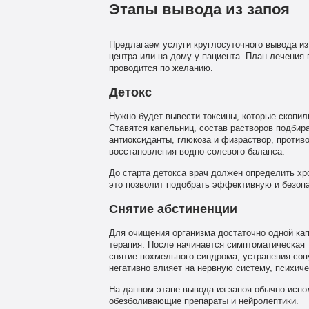
Этапы вывода из запоя
Предлагаем услуги круглосуточного вывода из
центра или на дому у пациента. План лечения 
проводится по желанию.
Детокс
Нужно будет вывести токсины, которые скопил
Ставятся капельниц, состав растворов подби
антиоксиданты, глюкоза и физраствор, против
восстановления водно-солевого баланса.
До старта детокса врач должен определить хр
это позволит подобрать эффективную и безоп
Снятие абстиненции
Для очищения организма достаточно одной кап
терапия. После начинается симптоматическая 
снятие похмельного синдрома, устранения со
негативно влияет на нервную систему, психиче
На данном этапе вывода из запоя обычно испо
обезболивающие препараты и нейролептики.