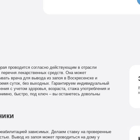
Семейный психолог
Психиатрическая клиника
Лечение соза
Лечение депрессии
орая проводится согласно действующим в отрасли
 перечня лекарственных средств. Она может
вать врача для вывода из запоя в Воскресенске и
ремя суток, без выходных. Гарантируем индивидуальный
В
ения с учетом здоровья, возраста, стажа употребления и
нимно, быстро, под ключ – вы останетесь довольны
ники
реабилитацией зависимых. Делаем ставку на проверенные
стью. Вывод из запоя может проводиться на дому у