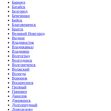
Барнаул
Батайск
Белгород
Березники
Бийск
Благовещенск
Братск
Великий Новгород
Видное
Владивосток
Владикавказ
Владимир
Волгоград
Волгодонск
Волгореченск
Волжский
Вологда
Воронеж
Воскресенск
Грозный
Грязовец
Данилов
Дзержинск
Долгопрудный
Домодедово