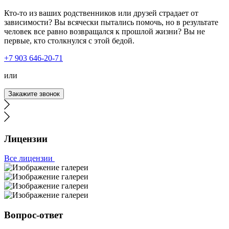
Кто-то из ваших родственников или друзей страдает от
зависимости? Вы всячески пытались помочь, но в результате
человек все равно возвращался к прошлой жизни? Вы не
первые, кто столкнулся с этой бедой.
Тайм-Клиник - лучшая служба вызова врача на дом.
+7 903 646-20-71
Квалифицированные специалисты, адекватные цены,
круглосуточная работа. Ко мне выезжали даже ночью,
или
по предоплате, и это разумно, ведь на вызовы, которые
ездит ваша бригада, можно ожидать что угодно. Я сам в
Закажите звонок
ту ночь, смог очухаться спустя 20 минут звонков в
домофон. Бригада не уезжала, а дозванивалась до меня
до пьяного.
Лицензии
Все лицензии
Вызывала службу нарколога на дом. Мой отец был в
долгом запое, началась одышка и головокружения. Я
незамедлительно вызвала врача. Спасибо наркологу,
Вопрос-ответ
который к нам выехал, качественно и быстро привел
отца в чувства, дал рекомендации. Будем надеяться на