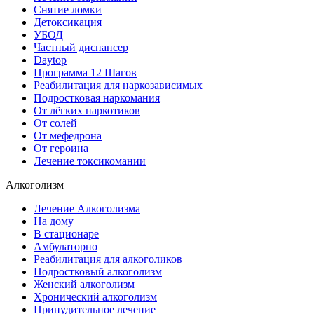
Снятие ломки
Детоксикация
УБОД
Частный диспансер
Daytop
Программа 12 Шагов
Реабилитация для наркозависимых
Подростковая наркомания
От лёгких наркотиков
От солей
От мефедрона
От героина
Лечение токсикомании
Алкоголизм
Лечение Алкоголизма
На дому
В стационаре
Амбулаторно
Реабилитация для алкоголиков
Подростковый алкоголизм
Женский алкоголизм
Хронический алкоголизм
Принудительное лечение