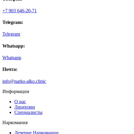
рассказал мне о способах кодирования, учел мои
пожелания. Профессионально и стерильно провел
+7 903 646-20-71
процедуру. Полгода не пью и удивляюсь, неужели это
возможно. Искренне благодарен вашему специалисту.
Telegram:
Telegram
Whatsapp:
Whatsapp
Почта:
info@narko-alko.clinic
Информация
О нас
Лицензии
Специалисты
Наркомания
Лечение Наркомании