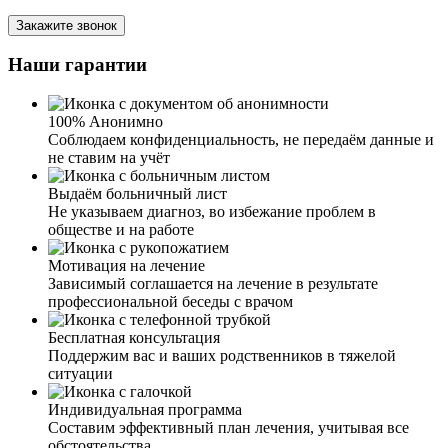
Я вызвал нарколога на дом для своего сына. Сил
Закажите звонок
терпеть больше не было его ежедневные состояния
неадекватного человека. Приехал врач, оценил
Наши гарантии
физическое и психологическое состояние сына, измерил
давление, задал вопросы о том, что и в каком
количестве употреблено. Исходя из этого выбрал схему
100% Анонимно
детоксикации. После процедуры провел с сыном беседу
Соблюдаем конфиденциальность, не передаём данные и
о наркомании. Теперь мы планируем поступать к вам на
не ставим на учёт
курс лечения в РЦ. Вы наше спасение.
Выдаём больничный лист
Не указываем диагноз, во избежание проблем в
обществе и на работе
Мотивация на лечение
Зависимый соглашается на лечение в результате
Обращался для вызова нарколога на дом. Остались
профессиональной беседы с врачом
очень довольны и ценой и результатом. Мать не могла
выйти из запоя. Приехавший врач провел диагностику
Бесплатная консультация
состояния, поставил капельницу для детоксикации
Поддержим вас и ваших родственников в тяжелой
крови, оставил седативные и сосудистые лекарства на
ситуации
три дня для полного восстановления организма.
Индивидуальная программа
Составим эффективный план лечения, учитывая все
обстоятельства