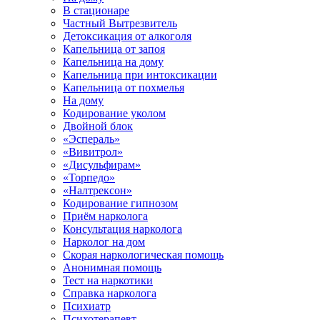
В стационаре
Частный Вытрезвитель
Детоксикация от алкоголя
Капельница от запоя
Капельница на дому
Капельница при интоксикации
Капельница от похмелья
На дому
Кодирование уколом
Двойной блок
«Эспераль»
«Вивитрол»
«Дисульфирам»
«Торпедо»
«Налтрексон»
Кодирование гипнозом
Приём нарколога
Консультация нарколога
Нарколог на дом
Скорая наркологическая помощь
Анонимная помощь
Тест на наркотики
Справка нарколога
Психиатр
Психотерапевт