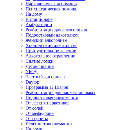
Наркологическая помощь
Психиатрическая помощь
На дому
В стационаре
Амбулаторно
Реабилитация для алкоголиков
Подростковый алкоголизм
Женский алкоголизм
Хронический алкоголизм
Принудительное лечение
Алкогольное отравление
Снятие ломки
Детоксикация
УБОД
Частный диспансер
Daytop
Программа 12 Шагов
Реабилитация для наркозависимых
Подростковая наркомания
От лёгких наркотиков
От солей
От мефедрона
От героина
Лечение токсикомании
На дому