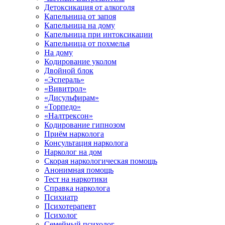
Детоксикация от алкоголя
Капельница от запоя
Капельница на дому
Капельница при интоксикации
Капельница от похмелья
На дому
Кодирование уколом
Двойной блок
«Эспераль»
«Вивитрол»
«Дисульфирам»
«Торпедо»
«Налтрексон»
Кодирование гипнозом
Приём нарколога
Консультация нарколога
Нарколог на дом
Скорая наркологическая помощь
Анонимная помощь
Тест на наркотики
Справка нарколога
Психиатр
Психотерапевт
Психолог
Семейный психолог