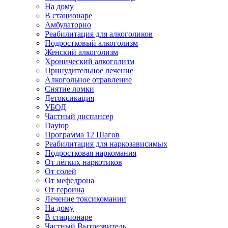
На дому
В стационаре
Амбулаторно
Реабилитация для алкоголиков
Подростковый алкоголизм
Женский алкоголизм
Хронический алкоголизм
Принудительное лечение
Алкогольное отравление
Снятие ломки
Детоксикация
УБОД
Частный диспансер
Daytop
Программа 12 Шагов
Реабилитация для наркозависимых
Подростковая наркомания
От лёгких наркотиков
От солей
От мефедрона
От героина
Лечение токсикомании
На дому
В стационаре
Частный Вытрезвитель