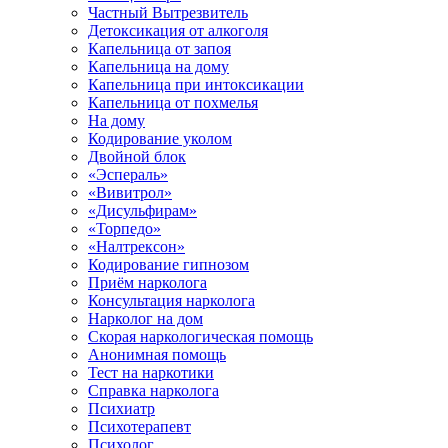
Частный Вытрезвитель
Детоксикация от алкоголя
Капельница от запоя
Капельница на дому
Капельница при интоксикации
Капельница от похмелья
На дому
Кодирование уколом
Двойной блок
«Эспераль»
«Вивитрол»
«Дисульфирам»
«Торпедо»
«Налтрексон»
Кодирование гипнозом
Приём нарколога
Консультация нарколога
Нарколог на дом
Скорая наркологическая помощь
Анонимная помощь
Тест на наркотики
Справка нарколога
Психиатр
Психотерапевт
Психолог