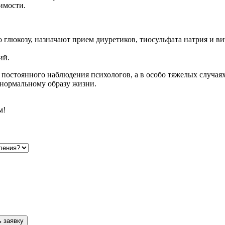
имости.
 глюкозу, назначают прием диуретиков, тиосульфата натрия и в
ий.
остоянного наблюдения психологов, а в особо тяжелых случаях 
 нормальному образу жизни.
м!
 заявку