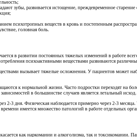
ельность;
адают зубы, развивается истощение, преждевременное старение 
кция;
анием психотропных веществ в кровь и постепенным распростра
вствие, головная боль.
ется в развитии постоянных тяжелых изменений в работе всего
оупотребления психоактивными веществами развиваются различн
ществами вызывает тяжелые осложнения. У пациентов может наб
щаются к нормальной жизни. Часто подростки переходят на боле
зависимостей в большинстве случаев является летальный исход.
ез 2-3 дня. Физическая наблюдается примерно через 2-3 месяца.
у времени имеется множество патологий в работе отдельных орга
касается как наркомании и алкоголизма, так и токсикомании. Па