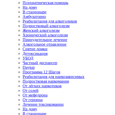
Психиатрическая помощь
На дому
В стационаре
Амбулаторно
Реабилитация для алкоголиков
Подростковый алкоголизм
Женский алкоголизм
Хронический алкоголизм
Принудительное лечение
Алкогольное отравление
Снятие ломки
Детоксикация
УБОД
Частный диспансер
Daytop
Программа 12 Шагов
Реабилитация для наркозависимых
Подростковая наркомания
От лёгких наркотиков
От солей
От мефедрона
От героина
Лечение токсикомании
На дому
В стационаре