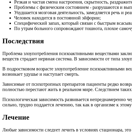
Резкая и частая смена настроения, скрытность, раздражит
Проблемы с физическим состоянием - разрушаются и вып
Ухудшается мозговая деятельность, замедляется речь и реа
Человек находится в постоянной эйфории;
Специфический запах, который связан с быстрым всасыв
По утрам больного сопровождают тошнота, плохое самочу
Последствия
Проблема злоупотребления психоактивными веществами заключа
веществ страдает нервная система. В зависимости от типа зл
В подростковом возрасте злоупотребление психоактивными ве
возникает удушье и наступает смерть.
Зависимые от психотропных препаратов пациенты редко возвра
полностью перестают жить в реальном мире. Следствием таких 
Психологическая зависимость развивается непреднамеренно чер
сильно, трудно поддается лечению, так как в организме к этом
Лечение
Любые зависимости следует лечить в условиях стационара, это 